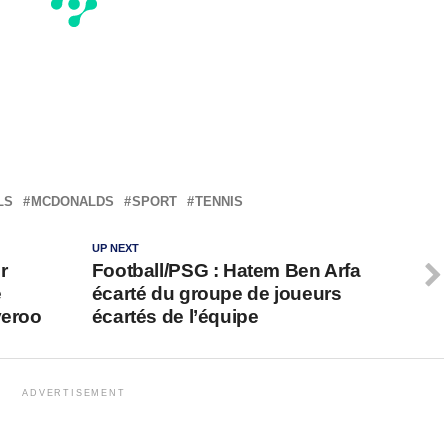
LS
MCDONALDS
SPORT
TENNIS
UP NEXT
r
Football/PSG : Hatem Ben Arfa
e
écarté du groupe de joueurs
veroo
écartés de l’équipe
ADVERTISEMENT