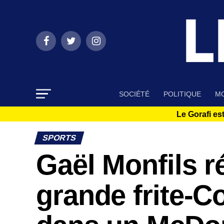
SOCIÉTÉ
POLITIQUE
MO
Le Gorafi est
SPORTS
Gaël Monfils r
grande frite-C