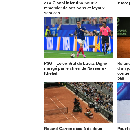
or à Gianni Infantino pour le
intact
remercier de ses bons et loyaux
services
PSG – Le contrat de Lucas Digne
Roland
mangé par le chien de Nasser al-
d’un j
Khelaïfi
contre
pas
Roland-Garros décalé de deux
Pour l