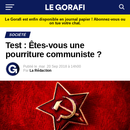
Le Gorafi est enfin disponible en journal papier !
Abonnez-vous ou
on tue votre chat.
SOCIÉTÉ
Test : Êtes-vous une
pourriture communiste ?
Publié le
mar
20 Sep 2018 à 14h00
Par
La Rédaction