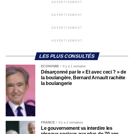
ADVERTISEMENT
ADVERTISEMENT
ADVERTISEMENT
ADVERTISEMENT
LES PLUS CONSULTÉS
ECONOMIE
Il y a 1 semaine
Désarçonné par le « Et avec ceci ? » de
la boulangère, Bernard Arnault rachète
la boulangerie
FRANCE
Il y a 2 semaines
Le gouvernement va interdire les
réseaux sociaux aux plus de 70 ans