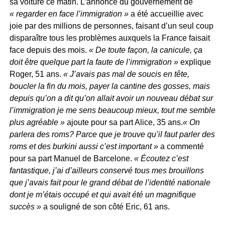
sa voiture ce matin. L’annonce du gouvernement de
« regarder en face l’immigration »
a été accueillie avec
joie par des millions de personnes, faisant d’un seul coup
disparaître tous les problèmes auxquels la France faisait
face depuis des mois.
« De toute façon, la canicule, ça
doit être quelque part la faute de l’immigration »
explique
Roger, 51 ans.
« J’avais pas mal de soucis en tête,
boucler la fin du mois, payer la cantine des gosses, mais
depuis qu’on a dit qu’on allait avoir un nouveau débat sur
l’immigration je me sens beaucoup mieux, tout me semble
plus agréable »
ajoute pour sa part Alice, 35 ans.
« On
parlera des roms? Parce que je trouve qu’il faut parler des
roms et des burkini aussi c’est important »
a commenté
pour sa part Manuel de Barcelone.
« Écoutez c’est
fantastique, j’ai d’ailleurs conservé tous mes brouillons
que j’avais fait pour le grand débat de l’identité nationale
dont je m’étais occupé et qui avait été un magnifique
succès »
a souligné de son côté Eric, 61 ans.