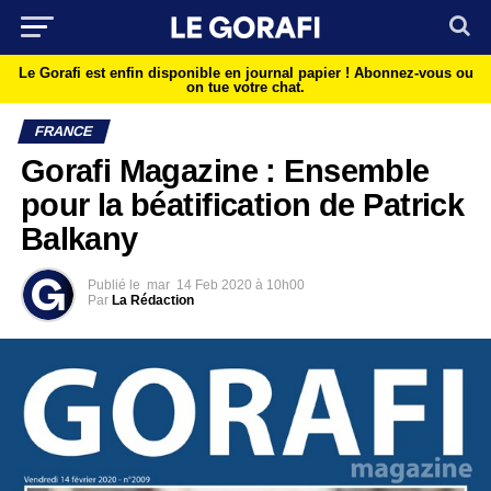
Le Gorafi est enfin disponible en journal papier !
Abonnez-vous ou
on tue votre chat.
FRANCE
Gorafi Magazine : Ensemble
pour la béatification de Patrick
Balkany
Publié le
mar
14 Feb 2020 à 10h00
Par
La Rédaction