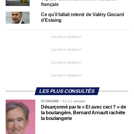
français
Ce qu’il fallait retenir de Valéry Giscard
d’Estaing
ADVERTISEMENT
ADVERTISEMENT
ADVERTISEMENT
ADVERTISEMENT
LES PLUS CONSULTÉS
ECONOMIE
Il y a 1 semaine
Désarçonné par le « Et avec ceci ? » de
la boulangère, Bernard Arnault rachète
la boulangerie