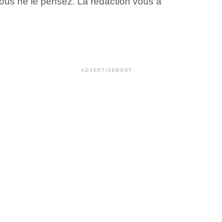
ous ne le pensez. La rédaction vous a
ADVERTISEMENT