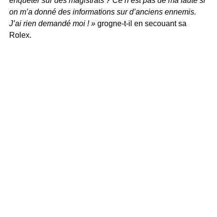
enquêter sur des magistrats ? Ce n’est pas de ma faute si
on m’a donné des informations sur d’anciens ennemis.
J’ai rien demandé moi ! »
grogne-t-il en secouant sa
Rolex.