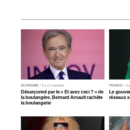
ECONOMIE
Il y a 1 semaine
FRANCE
Il
Désarçonné par le « Et avec ceci ? » de
Le gouver
la boulangère, Bernard Arnault rachète
réseaux s
la boulangerie