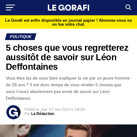
Le Gorafi est enfin disponible en journal papier !
Abonnez-vous ou
on tue votre chat.
POLITIQUE
5 choses que vous regretterez
aussitôt de savoir sur Léon
Deffontaines
Vous êtes las de vous faire expliquer la vie par un jeune homme
de 28 ans ? Il est donc temps de vous révéler 5 choses que
vous n’avez absolument pas envie de savoir sur Léon
Deffontaines.
Publié le
mar
07 Jun 2024 à 19h30
Par
La Rédaction