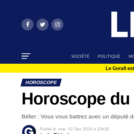
SOCIÉTÉ
POLITIQUE
MO
Le Gorafi est
HOROSCOPE
Horoscope du
Bélier : Vous vous battrez avec un député d
Publié le
mar
02 Dec 2024 à 10h30