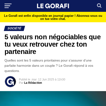
Le Gorafi est enfin disponible en journal papier !
Abonnez-vous ou
on tue votre chat.
SOCIÉTÉ
5 valeurs non négociables que
tu veux retrouver chez ton
partenaire
Quelles sont les 5 valeurs prioritaires pour s’assurer d’une
parfaite harmonie dans un couple ? Le Gorafi répond à vos
questions.
Publié le
mar
12 Jun 2025 à 11h30
Par
La Rédaction