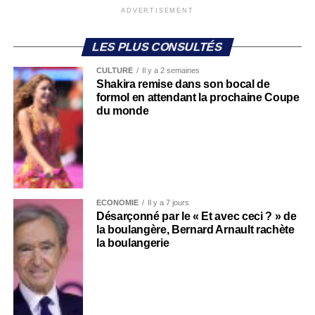
ADVERTISEMENT
LES PLUS CONSULTÉS
CULTURE
Il y a 2 semaines
Shakira remise dans son bocal de
formol en attendant la prochaine Coupe
du monde
ECONOMIE
Il y a 7 jours
Désarçonné par le « Et avec ceci ? » de
la boulangère, Bernard Arnault rachète
la boulangerie