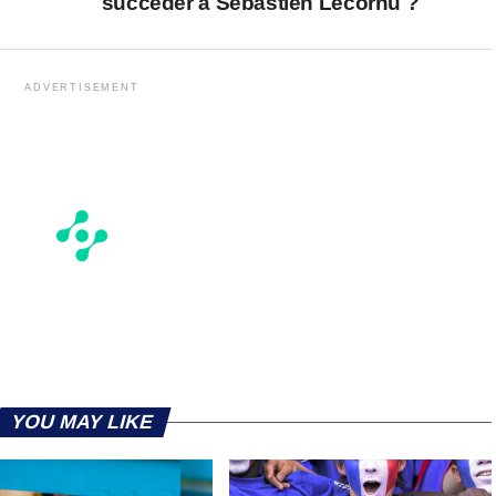
succéder à Sebastien Lecornu ?
ADVERTISEMENT
YOU MAY LIKE