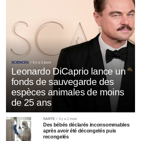
SCIENCES
Il y a 3 jours
Leonardo DiCaprio lance un
fonds de sauvegarde des
espèces animales de moins
de 25 ans
SANTÉ
Il y a 2 mois
Des bébés déclarés inconsommables
après avoir été décongelés puis
recongelés