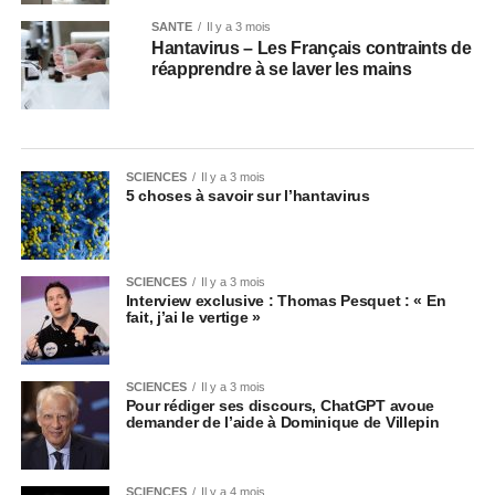
SANTÉ
Il y a 3 mois
Hantavirus – Les Français contraints de
réapprendre à se laver les mains
SCIENCES
Il y a 3 mois
5 choses à savoir sur l’hantavirus
SCIENCES
Il y a 3 mois
Interview exclusive : Thomas Pesquet : « En
fait, j’ai le vertige »
SCIENCES
Il y a 3 mois
Pour rédiger ses discours, ChatGPT avoue
demander de l’aide à Dominique de Villepin
SCIENCES
Il y a 4 mois