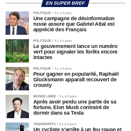
EN SUPER BREF
POLITIQUE
Il y a 3 jours
Une campagne de désinformation
russe assure que Gabriel Attal est
apprécié des Français
POLITIQUE
Il y a 4 jours
Le gouvernement lance un numéro
vert pour signaler les forêts encore
intactes
POLITIQUE
Il y a 4 jours
Pour gagner en popularité, Raphaël
Glucksmann apparaît recouvert de
crousty
MONDE LIBRE
Il y a 5 jours
Après avoir perdu une partie de sa
fortune, Elon Musk contraint de
dormir dans sa Tesla
TRANSPORTS
Il y a 6 jours
Un cycliste s’arrête à un feu rouge et