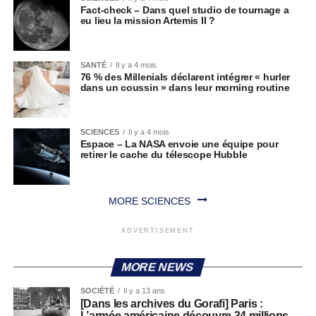
Fact-check – Dans quel studio de tournage a
eu lieu la mission Artemis II ?
SANTÉ
Il y a 4 mois
76 % des Millenials déclarent intégrer « hurler
dans un coussin » dans leur morning routine
SCIENCES
Il y a 4 mois
Espace – La NASA envoie une équipe pour
retirer le cache du télescope Hubble
MORE SCIENCES
ADVERTISEMENT
MORE NEWS
SOCIÉTÉ
Il y a 13 ans
[Dans les archives du Gorafi] Paris :
L’armée américaine découvre 34 millions