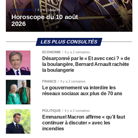
HOROSCOPE
Il y a 11 heures
Horoscope du 10 août
2026
LES PLUS CONSULTÉS
ECONOMIE
Il y a 2 semaines
Désarçonné par le « Et avec ceci ? » de
la boulangère, Bernard Arnault rachète
la boulangerie
FRANCE
Il y a 2 semaines
Le gouvernement va interdire les
réseaux sociaux aux plus de 70 ans
POLITIQUE
Il y a 2 semaines
Emmanuel Macron affirme « qu’il faut
continuer à discuter » avec les
incendies