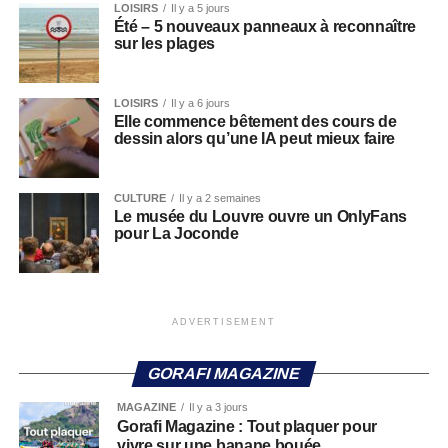
LOISIRS
Il y a 5 jours
Été – 5 nouveaux panneaux à reconnaître
sur les plages
LOISIRS
Il y a 6 jours
Elle commence bêtement des cours de
dessin alors qu’une IA peut mieux faire
CULTURE
Il y a 2 semaines
Le musée du Louvre ouvre un OnlyFans
pour La Joconde
ADVERTISEMENT
GORAFI MAGAZINE
MAGAZINE
Il y a 3 jours
Gorafi Magazine : Tout plaquer pour
vivre sur une banane bouée