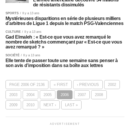
de résistants dissimulés
SPORTS
Il y a 13 ans
Mystérieuses disparitions en série de plusieurs milliers
d’arbitres de Ligue 1 depuis le match PSG-Valenciennes
CULTURE
Il y a 13 ans
Gad Elmaleh : « Est-ce que vous avez remarqué le
nombre de sketchs commençant par « Est-ce que vous
avez remarqué ? »
SOCIÉTÉ
Il y a 13 ans
Elle tente de passer toute une semaine sans penser à
son avis d’imposition dans sa boîte aux lettres
PAGE 2006 OF 2136
« FIRST
‹ PREVIOUS
2002
2003
2004
2005
2006
2007
2008
2009
2010
NEXT ›
LAST »
ADVERTISEMENT