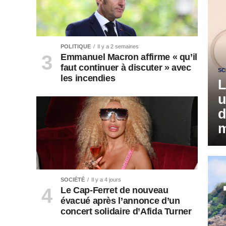
POLITIQUE
Il y a 2 semaines
Emmanuel Macron affirme « qu’il
faut continuer à discuter » avec
SC
les incendies
L
u
d
m
SOCIÉTÉ
Il y a 4 jours
Le Cap-Ferret de nouveau
évacué après l’annonce d’un
concert solidaire d’Afida Turner