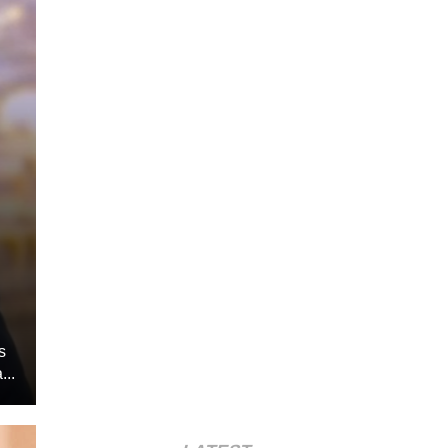
s
...