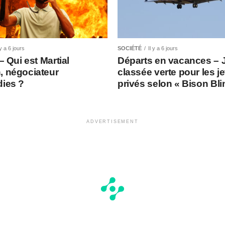
 y a 6 jours
SOCIÉTÉ
Il y a 6 jours
 – Qui est Martial
Départs en vacances – 
, négociateur
classée verte pour les je
dies ?
privés selon « Bison Bl
ADVERTISEMENT