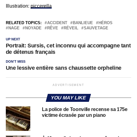
Illustration:
piccerella
RELATED TOPICS:
ACCIDENT
BANLIEUE
HÉROS
NAGE
NOYADE
RÊVE
RÉVEIL
SAUVETAGE
UP NEXT
Portrait: Sursis, cet inconnu qui accompagne tant
de détenus français
DON'T MISS
Une lessive entière sans chaussette orpheline
ADVERTISEMENT
YOU MAY LIKE
La police de Toonville recense sa 175e
victime écrasée par un piano