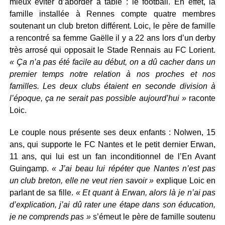
mieux éviter d’aborder à table : le football. En effet, la
famille installée à Rennes compte quatre membres
soutenant un club breton différent. Loic, le père de famille
a rencontré sa femme Gaëlle il y a 22 ans lors d’un derby
très arrosé qui opposait le Stade Rennais au FC Lorient.
« Ça n’a pas été facile au début, on a dû cacher dans un
premier temps notre relation à nos proches et nos
familles. Les deux clubs étaient en seconde division à
l’époque, ça ne serait pas possible aujourd’hui »
raconte
Loic.
Le couple nous présente ses deux enfants : Nolwen, 15
ans, qui supporte le FC Nantes et le petit dernier Erwan,
11 ans, qui lui est un fan inconditionnel de l’En Avant
Guingamp.
« J’ai beau lui répéter que Nantes n’est pas
un club breton, elle ne veut rien savoir »
explique Loic en
parlant de sa fille.
« Et quant à Erwan, alors là je n’ai pas
d’explication, j’ai dû rater une étape dans son éducation,
je ne comprends pas »
s’émeut le père de famille soutenu