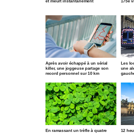
et meurt instantanément
175e v
Après avoir échappé à un sérial
Les lo
killer, une joggeuse partage son
une al
record personnel sur 10 km
gauch
En ramassant un trèfle à quatre
12 heu