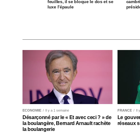
feuilles, il se bloque le dos et se
cambri
luxe l’épaule
présid
ECONOMIE
Il y a 1 semaine
FRANCE
Il
Désarçonné par le « Et avec ceci ? » de
Le gouver
la boulangère, Bernard Arnault rachète
réseaux s
la boulangerie