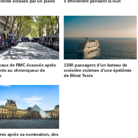
ictime écrasée par un piano
s’effondrent pendant la nuit
caux de RMC évacués après
1300 passagers d’un bateau de
erte au chroniqueur de
croisière victimes d’une épidémie
e
de Blind Tests
res après sa nomination, des