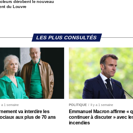
oleurs dérobent le nouveau
ent du Louvre
LES PLUS CONSULTÉS
 y a 1 semaine
POLITIQUE
Il y a 1 semaine
nement va interdire les
Emmanuel Macron affirme « qu’
ociaux aux plus de 70 ans
continuer à discuter » avec le
incendies