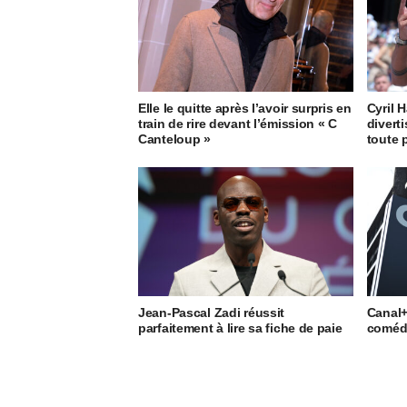
Elle le quitte après l’avoir surpris en
Cyril 
train de rire devant l’émission « C
divert
Canteloup »
toute 
Jean-Pascal Zadi réussit
Canal+
parfaitement à lire sa fiche de paie
coméd