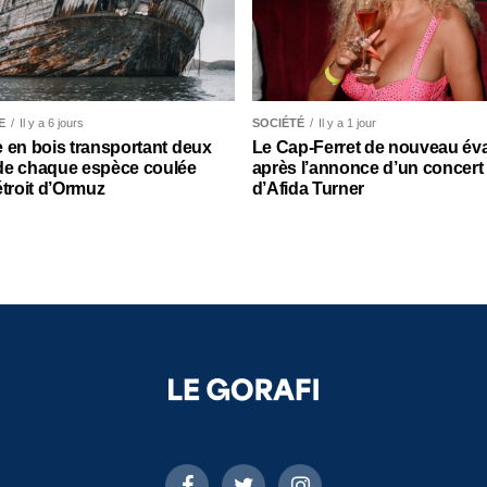
E
Il y a 6 jours
SOCIÉTÉ
Il y a 1 jour
 en bois transportant deux
Le Cap-Ferret de nouveau év
de chaque espèce coulée
après l’annonce d’un concert 
étroit d’Ormuz
d’Afida Turner