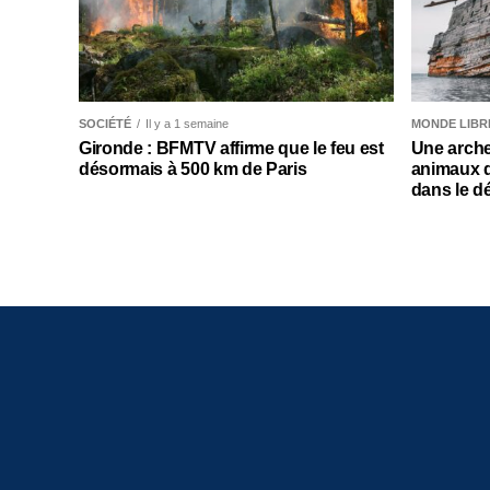
SOCIÉTÉ
Il y a 1 semaine
MONDE LIBR
Gironde : BFMTV affirme que le feu est
Une arche
désormais à 500 km de Paris
animaux 
dans le d