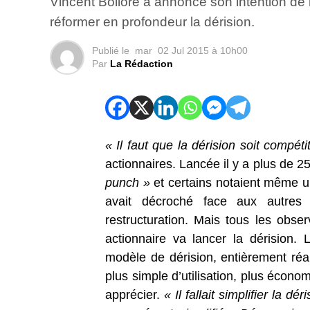
Vincent Bolloré a annoncé son intention de 
réformer en profondeur la dérision.
Publié le
mar
02 Jul 2015 à 10h00
Par
La Rédaction
« Il faut que la dérision soit compéti
actionnaires. Lancée il y a plus de 2
punch »
et certains notaient même une
avait décroché face aux autres
restructuration. Mais tous les obse
actionnaire va lancer la dérision.
modèle de dérision, entièrement ré
plus simple d’utilisation, plus écon
apprécier.
« Il fallait simplifier la d