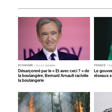
ECONOMIE
Il y a 1 semaine
FRANCE
Il
Désarçonné par le « Et avec ceci ? » de
Le gouver
la boulangère, Bernard Arnault rachète
réseaux s
la boulangerie