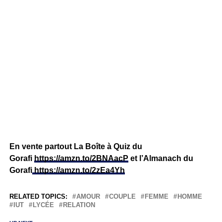
En vente partout La Boîte à Quiz du
Gorafi
https://amzn.to/2BNAacP
et l’Almanach du
Gorafi
https://amzn.to/2zEa4Yh
RELATED TOPICS:
AMOUR
COUPLE
FEMME
HOMME
IUT
LYCÉE
RELATION