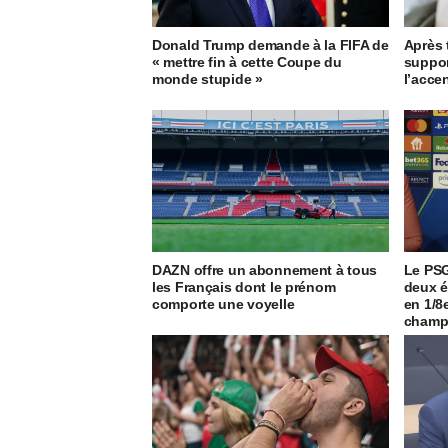
Donald Trump demande à la FIFA de
Après 
« mettre fin à cette Coupe du
suppor
monde stupide »
l’accen
DAZN offre un abonnement à tous
Le PSG
les Français dont le prénom
deux é
comporte une voyelle
en 1/8
champ