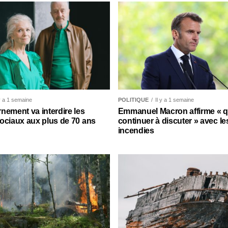
 y a 1 semaine
POLITIQUE
Il y a 1 semaine
nement va interdire les
Emmanuel Macron affirme « qu’
ociaux aux plus de 70 ans
continuer à discuter » avec le
incendies