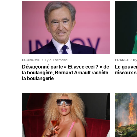
ECONOMIE
Il y a 1 semaine
FRANCE
Il
Désarçonné par le « Et avec ceci ? » de
Le gouver
la boulangère, Bernard Arnault rachète
réseaux s
la boulangerie