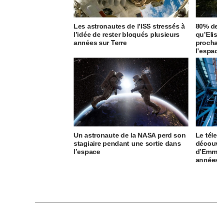
Les astronautes de l’ISS stressés à
80% de
l’idée de rester bloqués plusieurs
qu’Eli
années sur Terre
proch
l’espa
Un astronaute de la NASA perd son
Le té
stagiaire pendant une sortie dans
découv
l’espace
d’Emm
années