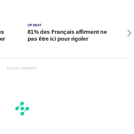
UP NEXT
es
81% des Français affirment ne
rer
pas être ici pour rigoler
ADVERTISEMENT