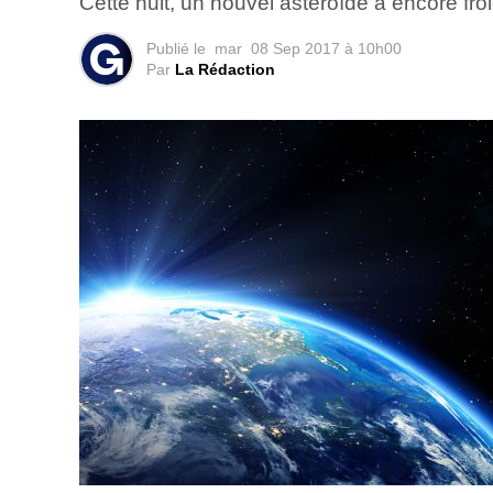
Cette nuit, un nouvel astéroïde a encore frôl
Publié le
mar
08 Sep 2017 à 10h00
Par
La Rédaction