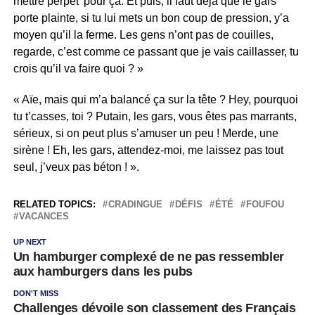
mettre perpet’ pour ça. Et puis, il faut déjà que le gars
porte plainte, si tu lui mets un bon coup de pression, y’a
moyen qu’il la ferme. Les gens n’ont pas de couilles,
regarde, c’est comme ce passant que je vais caillasser, tu
crois qu’il va faire quoi ? »
« Aïe, mais qui m’a balancé ça sur la tête ? Hey, pourquoi
tu t’casses, toi ? Putain, les gars, vous êtes pas marrants,
sérieux, si on peut plus s’amuser un peu ! Merde, une
sirène ! Eh, les gars, attendez-moi, me laissez pas tout
seul, j’veux pas béton ! ».
RELATED TOPICS:
CRADINGUE
DÉFIS
ÉTÉ
FOUFOU
VACANCES
UP NEXT
Un hamburger complexé de ne pas ressembler
aux hamburgers dans les pubs
DON'T MISS
Challenges dévoile son classement des Français