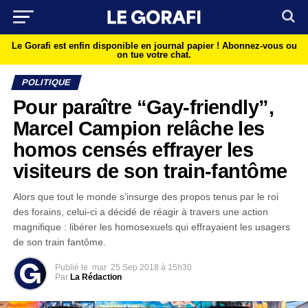
Le Gorafi est enfin disponible en journal papier !
Abonnez-vous ou
on tue votre chat.
POLITIQUE
Pour paraître “Gay-friendly”,
Marcel Campion relâche les
homos censés effrayer les
visiteurs de son train-fantôme
Alors que tout le monde s’insurge des propos tenus par le roi
des forains, celui-ci a décidé de réagir à travers une action
magnifique : libérer les homosexuels qui effrayaient les usagers
de son train fantôme.
Publié le
mar
25 Sep 2018 à 15h30
Par
La Rédaction