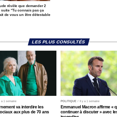
ude révèle que demander 2
e suite “Tu connais pas ça
ait de vous un être détestable
LES PLUS CONSULTÉS
 y a 1 semaine
POLITIQUE
Il y a 1 semaine
nement va interdire les
Emmanuel Macron affirme « qu’
ociaux aux plus de 70 ans
continuer à discuter » avec le
incendies