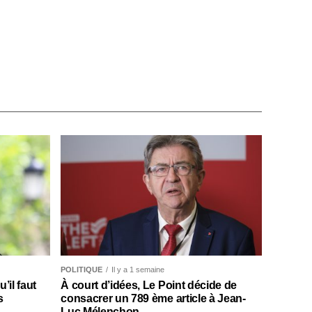
POLITIQUE
Il y a 1 semaine
il faut
À court d’idées, Le Point décide de
s
consacrer un 789 ème article à Jean-
Luc Mélenchon