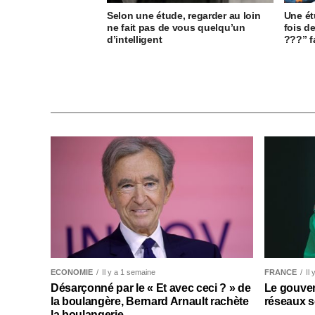
Selon une étude, regarder au loin
Une ét
ne fait pas de vous quelqu’un
fois d
d’intelligent
???” f
ECONOMIE
Il y a 1 semaine
FRANCE
Il
Désarçonné par le « Et avec ceci ? » de
Le gouver
la boulangère, Bernard Arnault rachète
réseaux s
la boulangerie