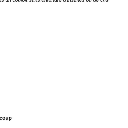
s un couloir sans entendre d’insultes ou de cris
 coup