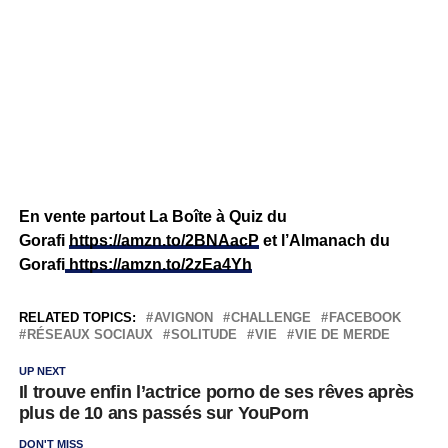
En vente partout La Boîte à Quiz du
Gorafi
https://amzn.to/2BNAacP
et l’Almanach du
Gorafi
https://amzn.to/2zEa4Yh
RELATED TOPICS:
AVIGNON
CHALLENGE
FACEBOOK
RÉSEAUX SOCIAUX
SOLITUDE
VIE
VIE DE MERDE
UP NEXT
Il trouve enfin l’actrice porno de ses rêves après
plus de 10 ans passés sur YouPorn
DON'T MISS