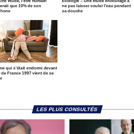
une étude, l’être humain
Écologie – Une étude encourage à
iserait que 10% de son
ne pas laisser couler l’eau pendant
phone
sa douche
e qui s’était endormi devant
r de France 1997 vient de se
er
LES PLUS CONSULTÉS