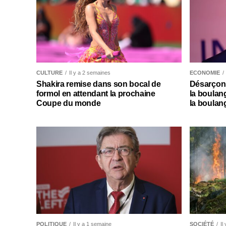
CULTURE
Il y a 2 semaines
ECONOMIE
Shakira remise dans son bocal de
Désarçonn
formol en attendant la prochaine
la boulan
Coupe du monde
la boulan
POLITIQUE
Il y a 1 semaine
SOCIÉTÉ
Il