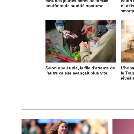
98% des jeunes pères de famille
Selon 
souffrent de surdité nocturne
n’util
smart
Selon une étude, la file d’attente de
L’homm
l’autre caisse avançait plus vite
le Tou
réveill