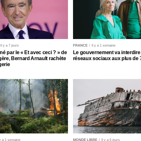
Il y a 7 jours
FRANCE
Il y a 1 semaine
é par le « Et avec ceci ? » de
Le gouvernement va interdire 
gère, Bernard Arnault rachète
réseaux sociaux aux plus de
gerie
 y a 1 semaine
MONDE LIBRE
Il y a 6 jours