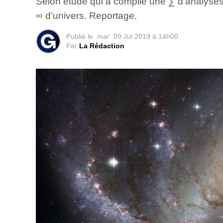
Selon étude qui a compilé une ∑ d’analyses d
∞ d’univers. Reportage.
Publié le
mar
09 Jul 2019 à 14h00
Par
La Rédaction