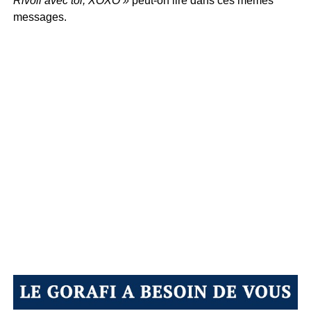
Rivoli avec toi, XOXO »
peut-on lire dans ces mêmes
messages.