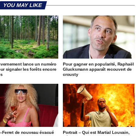
YOU MAY LIKE
uvernement lance un numéro
Pour gagner en popularité, Raphaël
our signaler les forêts encore
Glucksmann apparaît recouvert de
es
crousty
-Ferret de nouveau évacué
Portrait – Qui est Martial Louvain,