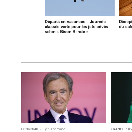
Départs en vacances – Journée
Décept
classée verte pour les jets privés
du caf
selon « Bison Blindé »
ECONOMIE
Il y a 1 semaine
FRANCE
Il