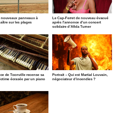
5 nouveaux panneaux à
Le Cap-Ferret de nouveau évacué
aître sur les plages
après l’annonce d’un concert
solidaire d’Afida Turner
ice de Toonville recense sa
Portrait – Qui est Martial Louvain,
ictime écrasée par un piano
négociateur d’incendies ?