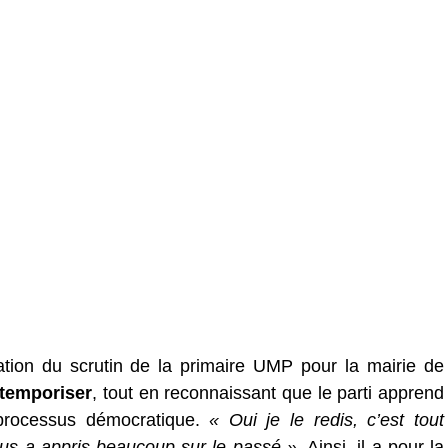
sation du scrutin de la primaire UMP pour la mairie de
 temporiser
, tout en reconnaissant que le parti apprend
rocessus démocratique.
« Oui je le redis, c’est tout
us a appris beaucoup sur le passé »
. Ainsi, il a pour la