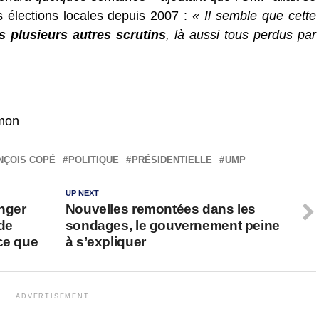
s élections locales depuis 2007 :
« Il semble que cette
s plusieurs autres scrutins
, là aussi tous perdus par
mon
NÇOIS COPÉ
POLITIQUE
PRÉSIDENTIELLE
UMP
UP NEXT
nger
Nouvelles remontées dans les
de
sondages, le gouvernement peine
ce que
à s’expliquer
ADVERTISEMENT