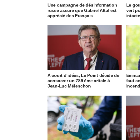
Une campagne de désinformation
Le go
russe assure que Gabriel Attal est
vert p
apprécié des Français
intact
À court d’idées, Le Point décide de
Emmanu
consacrer un 789 ème article à
faut c
Jean-Luc Mélenchon
incend