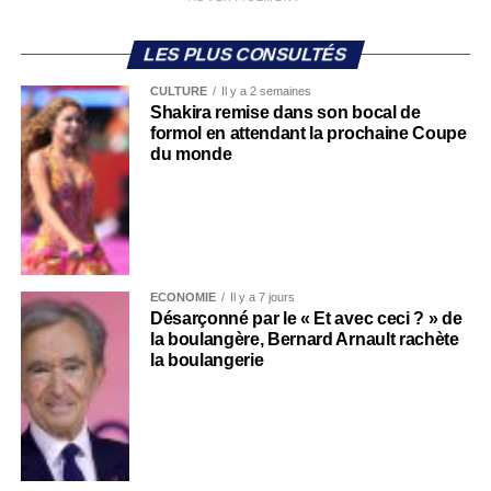
LES PLUS CONSULTÉS
CULTURE
Il y a 2 semaines
Shakira remise dans son bocal de
formol en attendant la prochaine Coupe
du monde
ECONOMIE
Il y a 7 jours
Désarçonné par le « Et avec ceci ? » de
la boulangère, Bernard Arnault rachète
la boulangerie