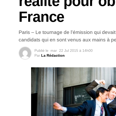
réalité pour ob
France
Paris – Le tournage de l’émission qui devai
candidats qui en sont venus aux mains à p
Publié le
mar
22 Jul 2015 à 14h00
Par
La Rédaction