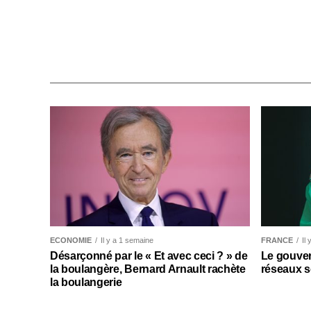
ECONOMIE
Il y a 1 semaine
FRANCE
Il
Désarçonné par le « Et avec ceci ? » de
Le gouver
la boulangère, Bernard Arnault rachète
réseaux s
la boulangerie