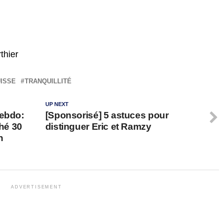
thier
ISSE
TRANQUILLITÉ
UP NEXT
Hebdo:
[Sponsorisé] 5 astuces pour
ché 30
distinguer Eric et Ramzy
n
ADVERTISEMENT