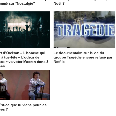
mmé sur “Nostalgie”
Noël ?
t d’Orelsan – L’homme qui
Le documentaire sur la vie du
 à tue-tête « L’odeur de
groupe Tragédie encore refusé par
nce » va voter Macron dans 3
Netflix
nes
 Est-ce que tu viens pour les
ces ?