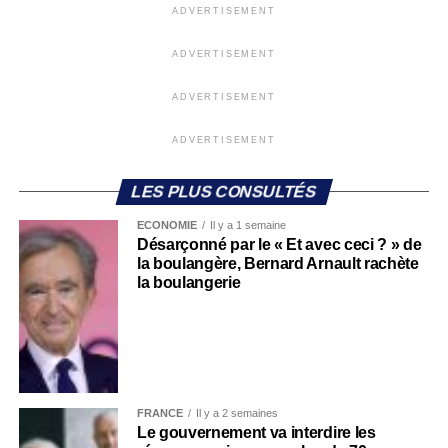
ADVERTISEMENT
ADVERTISEMENT
ADVERTISEMENT
ADVERTISEMENT
LES PLUS CONSULTÉS
ECONOMIE
Il y a 1 semaine
Désarçonné par le « Et avec ceci ? » de
la boulangère, Bernard Arnault rachète
la boulangerie
FRANCE
Il y a 2 semaines
Le gouvernement va interdire les