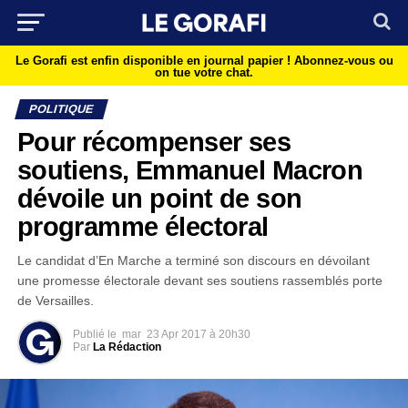
Le Gorafi est enfin disponible en journal papier !
Abonnez-vous ou
on tue votre chat.
POLITIQUE
Pour récompenser ses
soutiens, Emmanuel Macron
dévoile un point de son
programme électoral
Le candidat d’En Marche a terminé son discours en dévoilant
une promesse électorale devant ses soutiens rassemblés porte
de Versailles.
Publié le
mar
23 Apr 2017 à 20h30
Par
La Rédaction