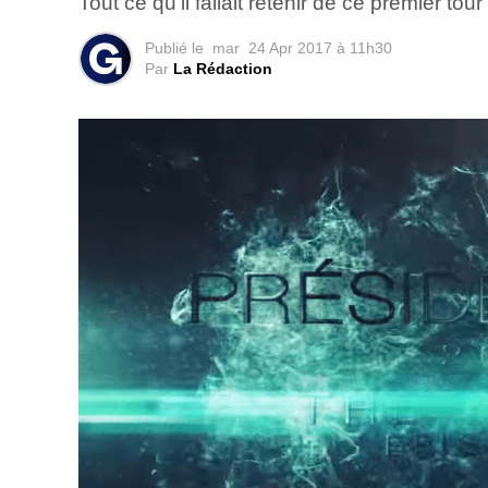
Tout ce qu’il fallait retenir de ce premier tou
Publié le
mar
24 Apr 2017 à 11h30
Par
La Rédaction