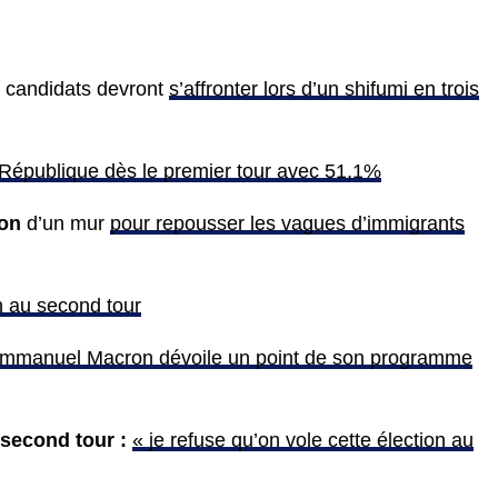
s candidats devront
s’affronter lors d’un shifumi en trois
 République dès le premier tour avec 51,1%
ion
d’un mur
pour repousser les vagues d’immigrants
 au second tour
mmanuel Macron dévoile un point de son programme
 second tour :
« je refuse qu’on vole cette élection au