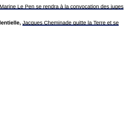
Marine Le Pen se rendra à la convocation des juges
entielle,
Jacques Cheminade quitte la Terre et se