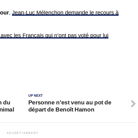
tour
,
Jean-Luc Mélenchon demande le recours à
 avec les Français qui n’ont pas voté pour lui
UP NEXT
n du
Personne n’est venu au pot de
animal
départ de Benoît Hamon
ADVERTISEMENT