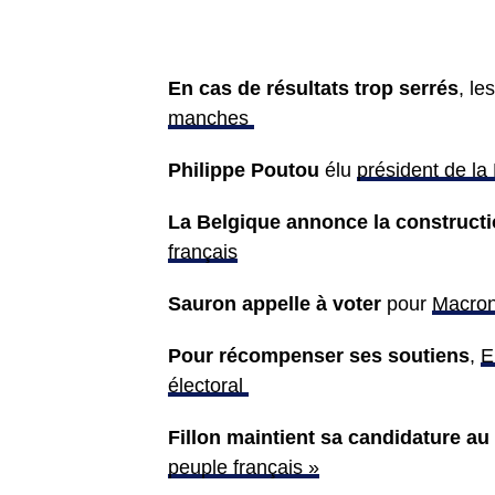
En cas de résultats trop serrés
, le
manches
Philippe Poutou
élu
président de la
La Belgique annonce la construct
français
Sauron appelle à voter
pour
Macron
Pour récompenser ses soutiens
,
E
électoral
Fillon maintient sa candidature au
peuple français »