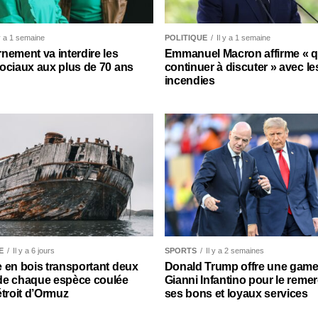
 y a 1 semaine
POLITIQUE
Il y a 1 semaine
nement va interdire les
Emmanuel Macron affirme « qu’
ociaux aux plus de 70 ans
continuer à discuter » avec le
incendies
E
Il y a 6 jours
SPORTS
Il y a 2 semaines
 en bois transportant deux
Donald Trump offre une gamel
de chaque espèce coulée
Gianni Infantino pour le remer
étroit d’Ormuz
ses bons et loyaux services