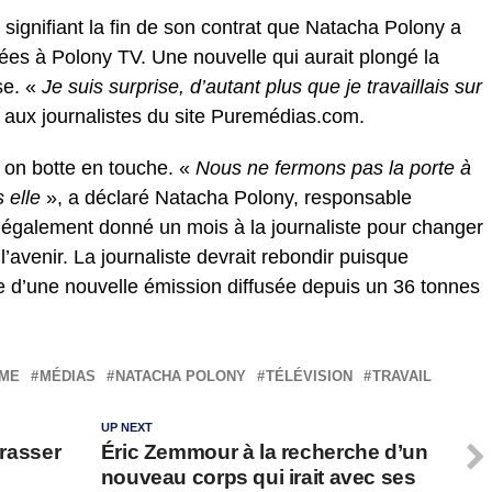
signifiant la fin de son contrat que Natacha Polony a
 liées à Polony TV. Une nouvelle qui aurait plongé la
se. «
Je suis surprise, d’autant plus que je travaillais sur
ié aux journalistes du site Puremédias.com.
 on botte en touche. «
Nous ne fermons pas la porte à
 elle
», a déclaré Natacha Polony, responsable
a également donné un mois à la journaliste pour changer
l’avenir.
La journaliste devrait rebondir puisque
te d’une nouvelle émission diffusée depuis un 36 tonnes
SME
MÉDIAS
NATACHA POLONY
TÉLÉVISION
TRAVAIL
UP NEXT
brasser
Éric Zemmour à la recherche d’un
nouveau corps qui irait avec ses