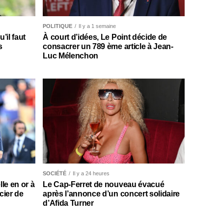
POLITIQUE
Il y a 1 semaine
il faut
À court d’idées, Le Point décide de
s
consacrer un 789 ème article à Jean-
Luc Mélenchon
SOCIÉTÉ
Il y a 24 heures
le en or à
Le Cap-Ferret de nouveau évacué
cier de
après l’annonce d’un concert solidaire
d’Afida Turner