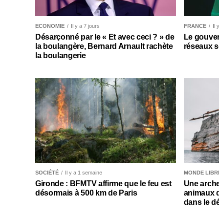
ECONOMIE
Il y a 7 jours
FRANCE
Il
Désarçonné par le « Et avec ceci ? » de
Le gouver
la boulangère, Bernard Arnault rachète
réseaux s
la boulangerie
SOCIÉTÉ
Il y a 1 semaine
MONDE LIBR
Gironde : BFMTV affirme que le feu est
Une arche
désormais à 500 km de Paris
animaux 
dans le d