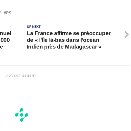
E
PS
UP NEXT
nuel
La France affirme se préoccuper
.000
de « l’Île là-bas dans l’océan
de
Indien près de Madagascar »
ADVERTISEMENT