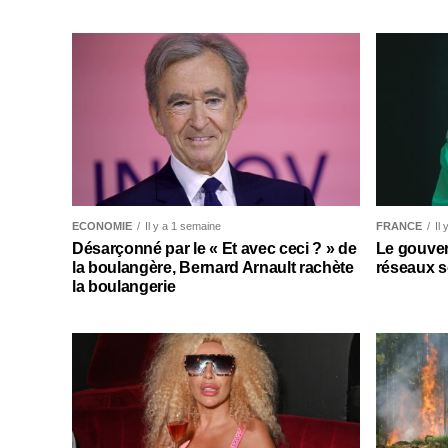
ECONOMIE
Il y a 1 semaine
FRANCE
Il
Désarçonné par le « Et avec ceci ? » de
Le gouver
la boulangère, Bernard Arnault rachète
réseaux s
la boulangerie