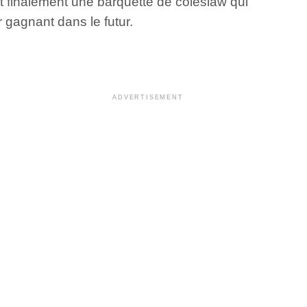
st finalement une barquette de coleslaw qui
 gagnant dans le futur.
ADVERTISEMENT