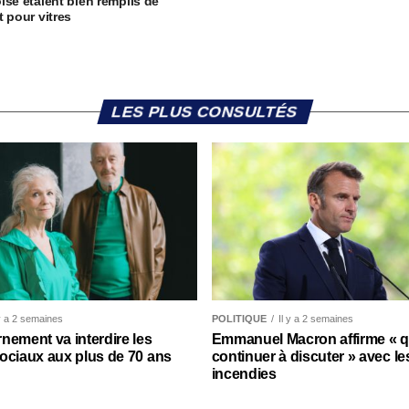
ise étaient bien remplis de
t pour vitres
LES PLUS CONSULTÉS
 y a 2 semaines
POLITIQUE
Il y a 2 semaines
nement va interdire les
Emmanuel Macron affirme « qu’
ociaux aux plus de 70 ans
continuer à discuter » avec le
incendies