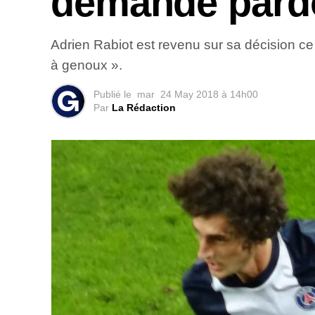
demande pard
Adrien Rabiot est revenu sur sa décision c
à genoux ».
Publié le
mar
24 May 2018 à 14h00
Par
La Rédaction