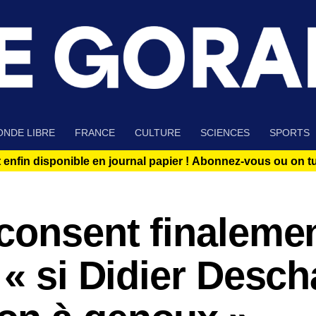
NDE LIBRE
FRANCE
CULTURE
SCIENCES
SPORTS
 enfin disponible en journal papier !
Abonnez-vous ou on tue
consent finalemen
 « si Didier Desc