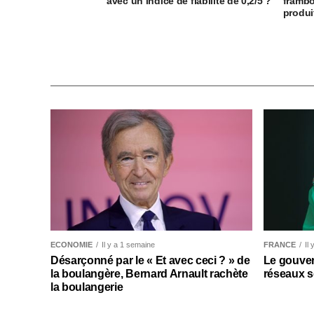
avec un indice de fiabilité de 0,2/5 ?
frambo
produi
ECONOMIE
Il y a 1 semaine
FRANCE
Il
Désarçonné par le « Et avec ceci ? » de
Le gouver
la boulangère, Bernard Arnault rachète
réseaux s
la boulangerie