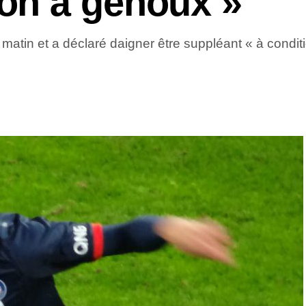
on à genoux »
e matin et a déclaré daigner être suppléant « à co