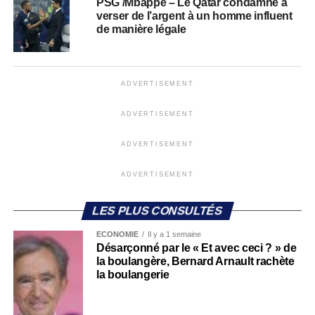
PSG /Mbappé – Le Qatar condamné à
verser de l’argent à un homme influent
de manière légale
ADVERTISEMENT
ADVERTISEMENT
ADVERTISEMENT
ADVERTISEMENT
LES PLUS CONSULTÉS
ECONOMIE
Il y a 1 semaine
Désarçonné par le « Et avec ceci ? » de
la boulangère, Bernard Arnault rachète
la boulangerie