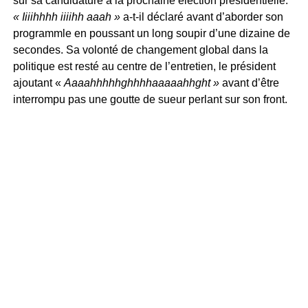
sur sa candidature à la prochaine élection présidentielle.
« Iiiihhhh iiiihh aaah »
a-t-il déclaré avant d’aborder son
programmle en poussant un long soupir d’une dizaine de
secondes. Sa volonté de changement global dans la
politique est resté au centre de l’entretien, le président
ajoutant «
Aaaahhhhhghhhhaaaaahhght »
avant d’être
interrompu pas une goutte de sueur perlant sur son front.