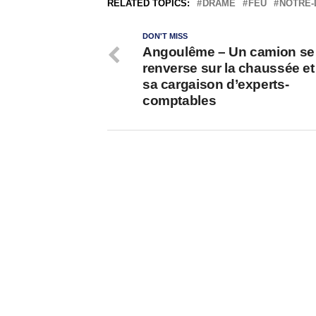
RELATED TOPICS:
DRAME
FEU
NOTRE
DON'T MISS
Angoulême – Un camion se
renverse sur la chaussée et 
sa cargaison d’experts-
comptables