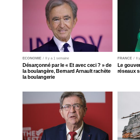
ECONOMIE
Il y a 1 semaine
FRANCE
Il
Désarçonné par le « Et avec ceci ? » de
Le gouver
la boulangère, Bernard Arnault rachète
réseaux s
la boulangerie