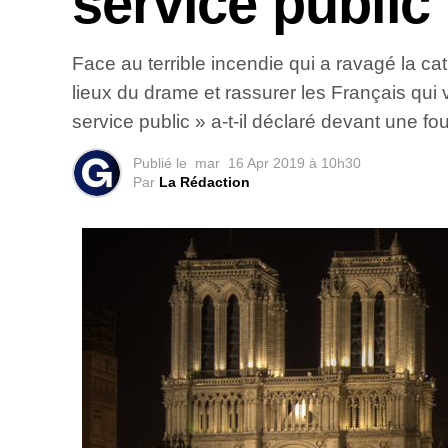
service public
Face au terrible incendie qui a ravagé la ca
lieux du drame et rassurer les Français qui 
service public » a-t-il déclaré devant une f
Publié le
mar
16 Apr 2019 à 10h30
Par
La Rédaction