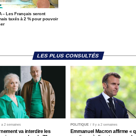
 A – Les Français seront
ais taxés à 2 % pour pouvoir
er
LES PLUS CONSULTÉS
 y a 2 semaines
POLITIQUE
Il y a 2 semaines
nement va interdire les
Emmanuel Macron affirme « qu’