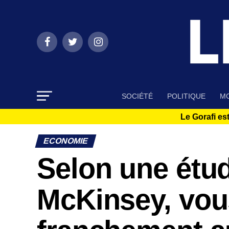
SOCIÉTÉ
POLITIQUE
MO
Le Gorafi est
ECONOMIE
Selon une étu
McKinsey, vous