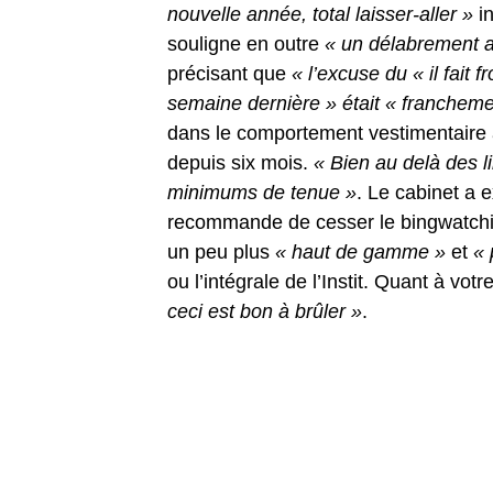
nouvelle année, total laisser-aller »
in
souligne en outre
« un délabrement a
précisant que
« l’excuse du « il fait f
semaine dernière » était « francheme
dans le comportement vestimentaire
depuis six mois.
« Bien au delà des l
minimums de tenue »
. Le cabinet a 
recommande de cesser le bingwatch
un peu plus
« haut de gamme »
et
« 
ou l’intégrale de l’Instit. Quant à vot
ceci est bon à brûler »
.