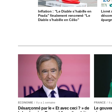
Inflation : “Le Diable s’habille en
Livret
Prada” finalement renommé “Le
désorm
Diable s’habille en Célio”
épargn
ECONOMIE
Il y a 1 semaine
FRANCE
Il
Désarçonné par le « Et avec ceci ? » de
Le gouver