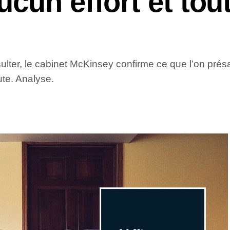
cun effort et tout
ter, le cabinet McKinsey confirme ce que l’on présa
ute. Analyse.