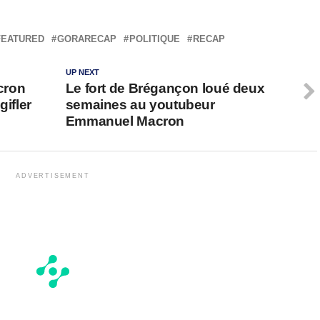
FEATURED
GORARECAP
POLITIQUE
RECAP
UP NEXT
cron
Le fort de Brégançon loué deux
gifler
semaines au youtubeur
Emmanuel Macron
ADVERTISEMENT