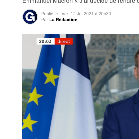
Emmanuel Macron « J’ai décidé de rendre obl
Publié le
mar
12 Jul 2021 à 20h30
Par
La Rédaction