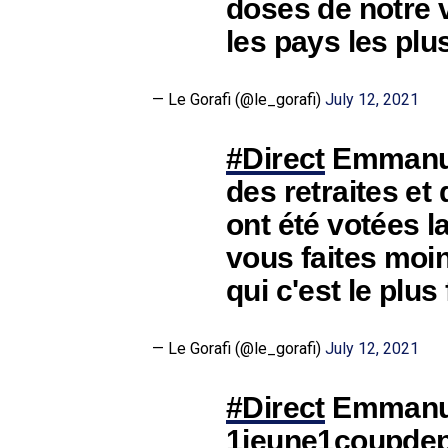
doses de notre v
les pays les plu
— Le Gorafi (@le_gorafi)
July 12, 2021
#Direct
Emmanue
des retraites e
ont été votées l
vous faites moi
qui c'est le plus
— Le Gorafi (@le_gorafi)
July 12, 2021
#Direct
Emmanue
1jeune1coupdepi