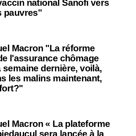
accin national Sanofi vers
s pauvres"
l Macron "La réforme
t de l'assurance chômage
a semaine dernière, voilà,
ns les malins maintenant,
 fort?"
l Macron « La plateforme
edaucul sera lancée à la