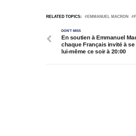
RELATED TOPICS:
EMMANUEL MACRON
DON'T MISS
En soutien à Emmanuel Ma
chaque Français invité à se 
lui-même ce soir à 20:00