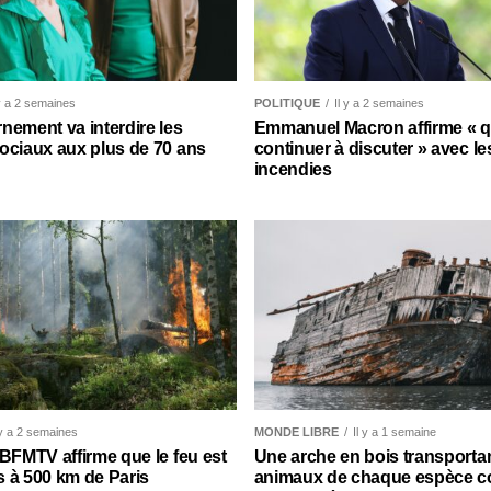
 y a 2 semaines
POLITIQUE
Il y a 2 semaines
nement va interdire les
Emmanuel Macron affirme « qu’
ociaux aux plus de 70 ans
continuer à discuter » avec le
incendies
 y a 2 semaines
MONDE LIBRE
Il y a 1 semaine
 BFMTV affirme que le feu est
Une arche en bois transporta
 à 500 km de Paris
animaux de chaque espèce c