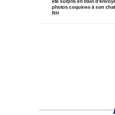
été surpris en train d’envoy
photos coquines à son cha
RH