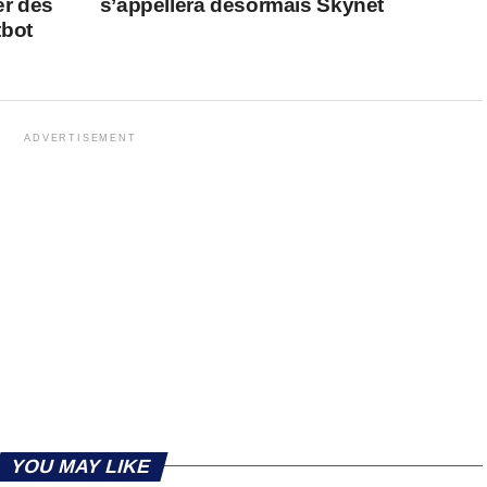
er des
s’appellera désormais Skynet
tbot
ADVERTISEMENT
YOU MAY LIKE