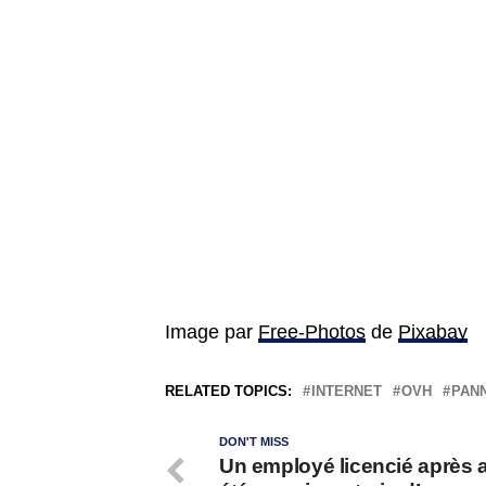
Image par
Free-Photos
de
Pixabay
RELATED TOPICS:
INTERNET
OVH
PAN
DON'T MISS
Un employé licencié après a