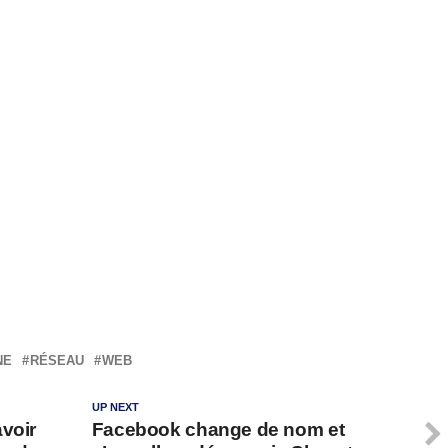
NE
RÉSEAU
WEB
UP NEXT
voir
Facebook change de nom et