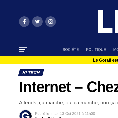
SOCIÉTÉ
POLITIQUE
MO
Le Gorafi est
HI-TECH
Internet – Che
Attends, ça marche, oui ça marche, non ça m
Publié le
mar
13 Oct 2021 à 11h00