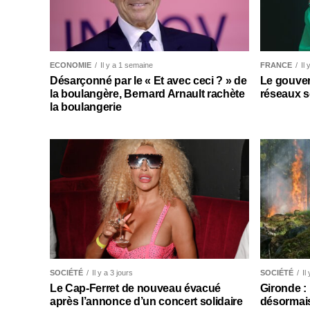
ECONOMIE
Il y a 1 semaine
FRANCE
Il
Désarçonné par le « Et avec ceci ? » de
Le gouver
la boulangère, Bernard Arnault rachète
réseaux s
la boulangerie
SOCIÉTÉ
Il y a 3 jours
SOCIÉTÉ
Il
Le Cap-Ferret de nouveau évacué
Gironde :
après l’annonce d’un concert solidaire
désormais