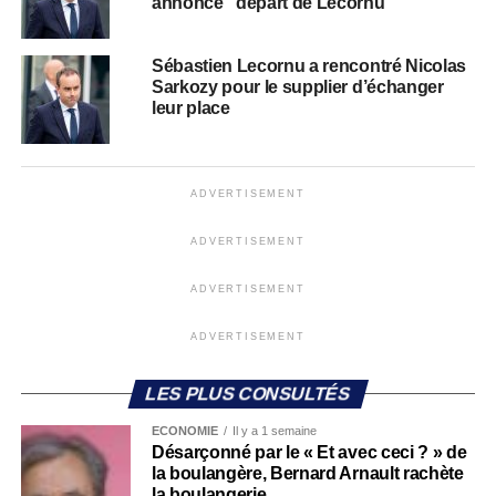
annonce “départ de Lecornu”
Sébastien Lecornu a rencontré Nicolas
Sarkozy pour le supplier d’échanger
leur place
ADVERTISEMENT
ADVERTISEMENT
ADVERTISEMENT
ADVERTISEMENT
LES PLUS CONSULTÉS
ECONOMIE
Il y a 1 semaine
Désarçonné par le « Et avec ceci ? » de
la boulangère, Bernard Arnault rachète
la boulangerie