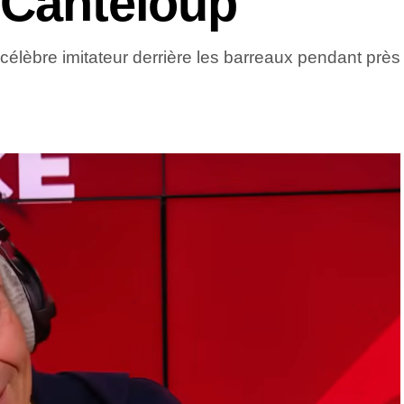
 Canteloup
célèbre imitateur derrière les barreaux pendant près