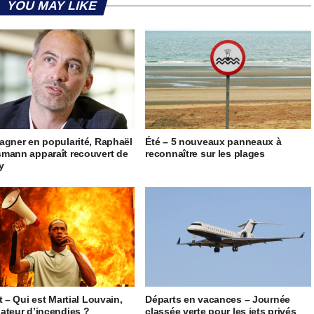
YOU MAY LIKE
agner en popularité, Raphaël
Été – 5 nouveaux panneaux à
mann apparaît recouvert de
reconnaître sur les plages
ty
t – Qui est Martial Louvain,
Départs en vacances – Journée
ateur d’incendies ?
classée verte pour les jets privés