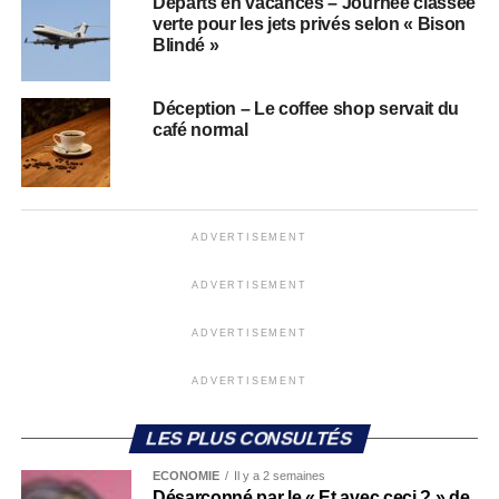
Départs en vacances – Journée classée
verte pour les jets privés selon « Bison
Blindé »
Déception – Le coffee shop servait du
café normal
ADVERTISEMENT
ADVERTISEMENT
ADVERTISEMENT
ADVERTISEMENT
LES PLUS CONSULTÉS
ECONOMIE
Il y a 2 semaines
Désarçonné par le « Et avec ceci ? » de