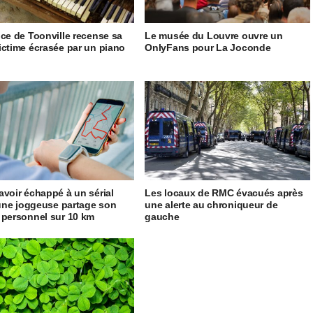
ice de Toonville recense sa
Le musée du Louvre ouvre un
ictime écrasée par un piano
OnlyFans pour La Joconde
avoir échappé à un sérial
Les locaux de RMC évacués après
, une joggeuse partage son
une alerte au chroniqueur de
 personnel sur 10 km
gauche