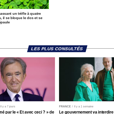
assant un trèfle à quatre
s, il se bloque le dos et se
’épaule
LES PLUS CONSULTÉS
Il y a 7 jours
FRANCE
Il y a 1 semaine
é par le « Et avec ceci ? » de
Le gouvernement va interdire 