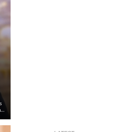
s
...