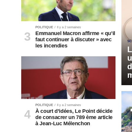
POLITIQUE
Il y a 2 semaines
Emmanuel Macron affirme « qu’il
faut continuer à discuter » avec
SC
les incendies
L
u
d
m
POLITIQUE
Il y a 2 semaines
À court d’idées, Le Point décide
de consacrer un 789 ème article
à Jean-Luc Mélenchon