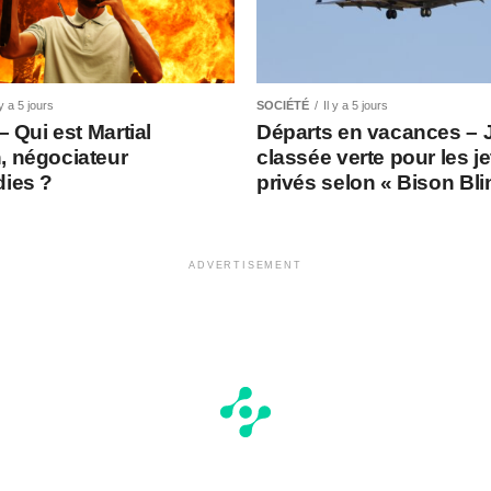
 y a 5 jours
SOCIÉTÉ
Il y a 5 jours
 – Qui est Martial
Départs en vacances – 
, négociateur
classée verte pour les je
dies ?
privés selon « Bison Bl
ADVERTISEMENT