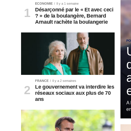
ECONOMIE
Il y a 1 semaine
Désarçonné par le « Et avec ceci
? » de la boulangère, Bernard
Arnault rachète la boulangerie
PO
FRANCE
Il y a 2 semaines
Le gouvernement va interdire les
réseaux sociaux aux plus de 70
ans
A 
en